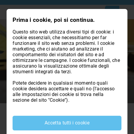
Prima i cookie, poi si continua.
Questo sito web utilizza diversi tipi di cookie: i
cookie essenziali, che necessitiamo per far
funzionare il sito web senza problemi. I cookie
marketing, che ci aiutano ad analizzare il
comportamento dei visitatori del sito e ad
Novità 2026 | Collegio dei
ottimizzare le campagne. I cookie funzionali, che
assicurano la visualizzazione ottimale degli
Geometri e Geometri Laureati
strumenti integrati da terzi.
della Provincia di Bolzano
Potete decidere in qualsiasi momento quali
cookie desidera accettare e quali no (l'accesso
alle impostazioni dei cookie si trova nella
sezione del sito "Cookie").
Ricerca di geometri con esperienza in materia di
Accetta tutti i cookie
sicurezza nei cantieri - Suche nach Geometern
mit Erfahrung im Bereich der