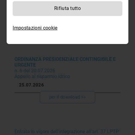
Baustellensicherheit
Rifiuta tutto
28.07.2026
per il download >>
Impostazioni cookie
ORDINANZA PRESIDENZIALE CONTINGIBILE E
URGENTE
n. 6 del 20.07.2026
Appello al risparmio idrico
25.07.2026
per il download >>
Entrata in vigore dell’integrazione all’art. 37 LPTP