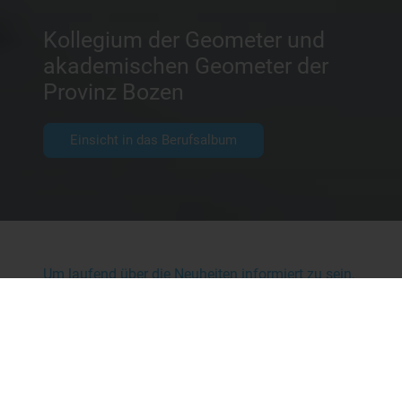
Kollegium der Geometer und
akademischen Geometer der
Provinz Bozen
Einsicht in das Berufsalbum
Um laufend über die Neuheiten informiert zu sein,
welche insbesondere die Tätigkeit unserer
Berufsgruppe betrifft, empfehlen wir die
Einsichtnahme unter „
NEWS
“.
Das Kollegium der Geometer und akademischen
Geometer der Provinz Bozen sucht eine
Verwaltungsangestellte (B1) für eine