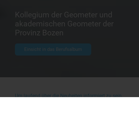
Kollegium der Geometer und
akademischen Geometer der
Provinz Bozen
Einsicht in das Berufsalbum
Um laufend über die Neuheiten informiert zu sein,
welche insbesondere die Tätigkeit unserer
Berufsgruppe betrifft, empfehlen wir die
Einsichtnahme unter „
NEWS
“.
Das Kollegium der Geometer und akademischen
Geometer der Provinz Bozen sucht eine
Verwaltungsangestellte (B1) für eine