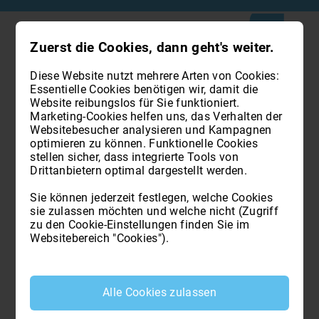
Zuerst die Cookies, dann geht's weiter.
Diese Website nutzt mehrere Arten von Cookies:
Impressum
Essentielle Cookies benötigen wir, damit die
Website reibungslos für Sie funktioniert.
Marketing-Cookies helfen uns, das Verhalten der
Websitebesucher analysieren und Kampagnen
Kollegium der Geometer und akademischen Geometer der
optimieren zu können. Funktionelle Cookies
Provinz Bozen
stellen sicher, dass integrierte Tools von
L. Galvanistr. 31 (1. Stock)
Drittanbietern optimal dargestellt werden.
Italien – 39100 Bozen
sede@collegio.geometri.bz.it
Sie können jederzeit festlegen, welche Cookies
PEC:
collegio.bolzano@geopec.it
sie zulassen möchten und welche nicht (Zugriff
Tel.:
+39 0471 974 359
zu den Cookie-Einstellungen finden Sie im
www.geom.bz.it
Websitebereich "Cookies").
MwSt.-Nr.: IT02657650210
St.-Nr.: 80013090214
Alle Cookies zulassen
Projektmanagement, Konzept & Design: