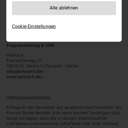
rotwild GmbH
Julius-Durst-Straße 20/A
Alle ablehnen
I-39042 Brixen (BZ)
T
+39 0472 612 512
info@rotwild.it
Cookie-Einstellungen
www.rotwild.it
Programmierung & CMS
behind it
Prantacherweg 27
39010 St. Martin in Passeier - Italien
info@behind-it.dev
www.behind-it.dev
Haftungsausschluss
Kollegium der Geometer und akademischen Geometer der
Provinz Bozen bemüht sich, nach bestem Vermögen dafür
Sorge zu tragen, dass die in diesem Internetauftritt
enthaltenen Informationen zutreffend sind. Eine Haftung