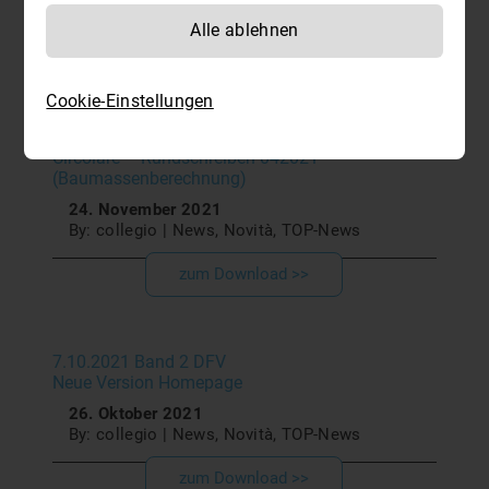
24. November 2021
By: collegio | News, Novità, TOP-News
Alle ablehnen
zum Download >>
Cookie-Einstellungen
Circolare – Rundschreiben 042021
(Baumassenberechnung)
24. November 2021
By: collegio | News, Novità, TOP-News
zum Download >>
7.10.2021 Band 2 DFV
Neue Version Homepage
26. Oktober 2021
By: collegio | News, Novità, TOP-News
zum Download >>