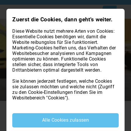
Zuerst die Cookies, dann geht's weiter.
Diese Website nutzt mehrere Arten von Cookies:
Essentielle Cookies benötigen wir, damit die
Website reibungslos für Sie funktioniert.
Marketing-Cookies helfen uns, das Verhalten der
Websitebesucher analysieren und Kampagnen
News 2021 | Kollegium der
optimieren zu können. Funktionelle Cookies
stellen sicher, dass integrierte Tools von
Geometer und akademischen
Drittanbietern optimal dargestellt werden.
Geometer der Provinz Bozen
Sie können jederzeit festlegen, welche Cookies
sie zulassen möchten und welche nicht (Zugriff
zu den Cookie-Einstellungen finden Sie im
Websitebereich "Cookies").
Circolare – Rundschreiben 4_2021_grafici
Alle Cookies zulassen
Anhang (Baumassenberechnung)